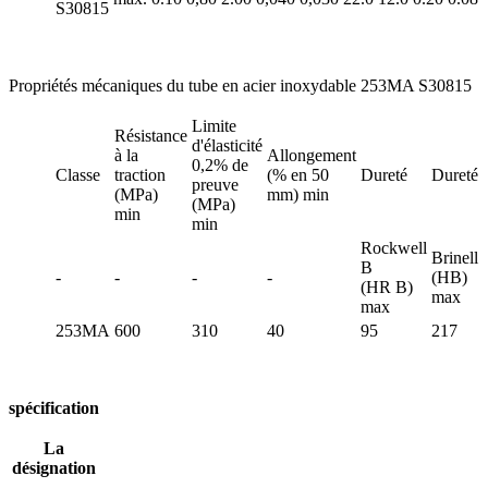
S30815
Propriétés mécaniques du tube en acier inoxydable 253MA S30815
Limite
Résistance
d'élasticité
à la
Allongement
0,2% de
Classe
traction
(% en 50
Dureté
Dureté
preuve
(MPa)
mm) min
(MPa)
min
min
Rockwell
Brinell
B
-
-
-
-
(HB)
(HR B)
max
max
253MA
600
310
40
95
217
spécification
La
désignation