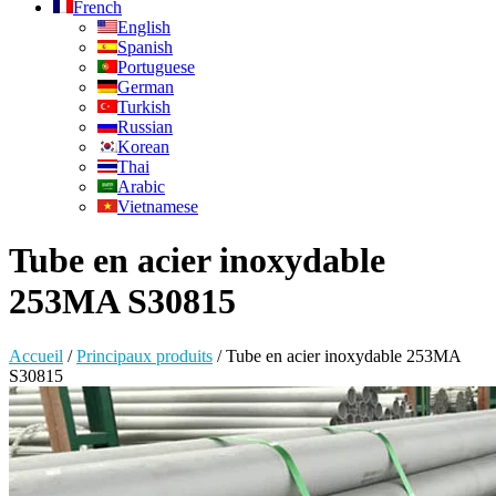
French
English
Spanish
Portuguese
German
Turkish
Russian
Korean
Thai
Arabic
Vietnamese
Tube en acier inoxydable
253MA S30815
Accueil
/
Principaux produits
/
Tube en acier inoxydable 253MA
S30815