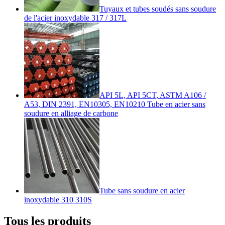
Tuyaux et tubes soudés sans soudure
de l'acier inoxydable 317 / 317L
API 5L, API 5CT, ASTM A106 /
A53, DIN 2391, EN10305, EN10210 Tube en acier sans
soudure en alliage de carbone
Tube sans soudure en acier
inoxydable 310 310S
Tous les produits