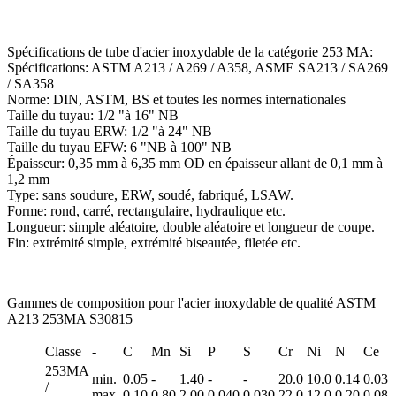
Spécifications de tube d'acier inoxydable de la catégorie 253 MA:
Spécifications: ASTM A213 / A269 / A358, ASME SA213 / SA269
/ SA358
Norme: DIN, ASTM, BS et toutes les normes internationales
Taille du tuyau: 1/2 "à 16" NB
Taille du tuyau ERW: 1/2 "à 24" NB
Taille du tuyau EFW: 6 "NB à 100" NB
Épaisseur: 0,35 mm à 6,35 mm OD en épaisseur allant de 0,1 mm à
1,2 mm
Type: sans soudure, ERW, soudé, fabriqué, LSAW.
Forme: rond, carré, rectangulaire, hydraulique etc.
Longueur: simple aléatoire, double aléatoire et longueur de coupe.
Fin: extrémité simple, extrémité biseautée, filetée etc.
Gammes de composition pour l'acier inoxydable de qualité ASTM
A213 253MA S30815
Classe
-
C
Mn
Si
P
S
Cr
Ni
N
Ce
253MA
min.
0.05
-
1.40
-
-
20.0
10.0
0.14
0.03
/
max.
0.10
0,80
2.00
0,040
0,030
22.0
12.0
0.20
0.08