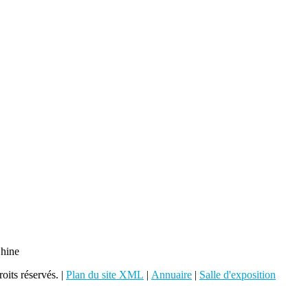
Chine
its réservés. |
Plan du site XML
|
Annuaire
|
Salle d'exposition