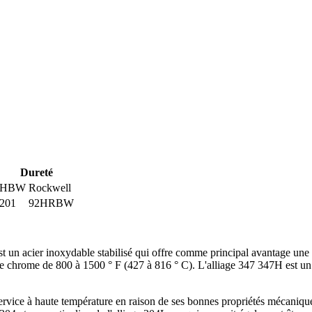
Dureté
HBW
Rockwell
201
92HRBW
r inoxydable stabilisé qui offre comme principal avantage une excell
 de chrome de 800 à 1500 ° F (427 à 816 ° C). L'alliage 347 347H est u
rvice à haute température en raison de ses bonnes propriétés mécaniques