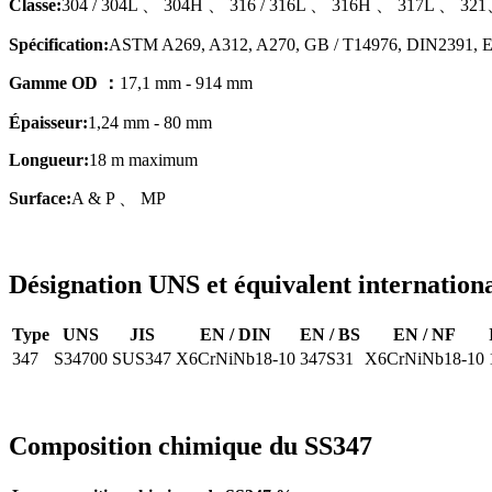
Classe:
304 / 304L 、 304H 、 316 / 316L 、 316H 、 317L 、 32
Spécification:
ASTM A269, A312, A270, GB / T14976, DIN2391, 
Gamme OD ：
17,1 mm - 914 mm
Épaisseur:
1,24 mm - 80 mm
Longueur:
18 m maximum
Surface:
A & P 、 MP
Désignation UNS et équivalent internation
Type
UNS
JIS
EN / DIN
EN / BS
EN / NF
347
S34700
SUS347
X6CrNiNb18-10
347S31
X6CrNiNb18-10
Composition chimique du SS347