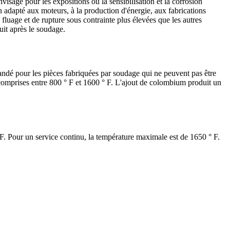
envisagé pour les expositions où la sensibilisation et la corrosion
en adapté aux moteurs, à la production d'énergie, aux fabrications
fluage et de rupture sous contrainte plus élevées que les autres
uit après le soudage.
dé pour les pièces fabriquées par soudage qui ne peuvent pas être
s comprises entre 800 ° F et 1600 ° F. L'ajout de colombium produit un
F. Pour un service continu, la température maximale est de 1650 ° F.