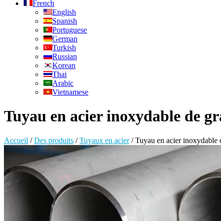
French
English
Spanish
Portuguese
German
Turkish
Russian
Korean
Thai
Arabic
Vietnamese
Tuyau en acier inoxydable de g
Accueil
/
Des produits
/
Tuyaux en acier
/
Tuyau en acier inoxydable 