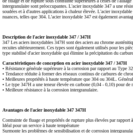
de fluage et de rupture sous contrainte supérieures à celles de l'alliage
intergranulaire sont préoccupantes. L'acier inoxydable 347 a une résist
soudées et à d'autres applications à chaleur élevée. L'acier inoxydable
nuances, telles que 304. L'acier inoxydable 347 est également avantage
Description de l'acier inoxydable 347 / 347H
347 Les aciers inoxydables 347H sont des aciers au chrome austéniti
recuites ultérieurement. Ces types sont également utilisés pour les piè
type stabilisé d'acier inoxydable qui élimine la précipitation du carbure
Caractéristiques de conception en acier inoxydable 347 / 347H
• Résistance générale supérieure à la corrosion par rapport au Type 32
• Tendance réduite à former des réseaux continus de carbures de chrom
• Meilleures propriétés à haute température que 304 ou 304L. Générale
• Le type 347H a une teneur élevée en carbone (0,04 - 0,10) pour de m
• Meilleure résistance à la corrosion intergranulaire.
Avantages de l'acier inoxydable 347 347H
Contrainte de fluage et propriétés de rupture plus élevées par rapport 
Idéal pour un service à haute température
Surmonte les problèmes de sensibilisation et de corrosion intergranula