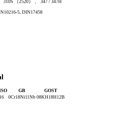
1、310S （2520） 、 347 / 347H
EN10216-5, DIN17458
al
ISO
GB
GOST
16
0Cr18Ni11Nb
08KH18H12B