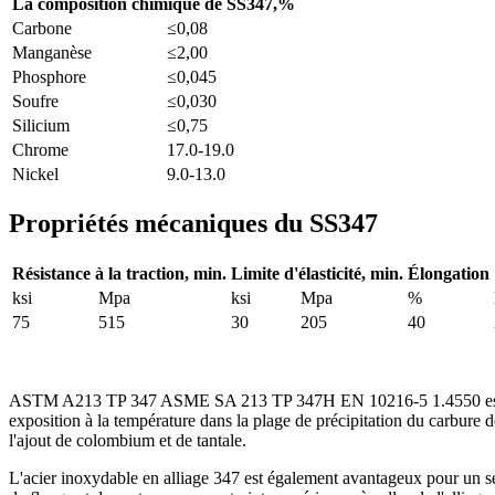
La composition chimique de SS347,%
Carbone
≤0,08
Manganèse
≤2,00
Phosphore
≤0,045
Soufre
≤0,030
Silicium
≤0,75
Chrome
17.0-19.0
Nickel
9.0-13.0
Propriétés mécaniques du SS347
Résistance à la traction, min.
Limite d'élasticité, min.
Élongation
ksi
Mpa
ksi
Mpa
%
75
515
30
205
40
ASTM A213 TP 347 ASME SA 213 TP 347H EN 10216-5 1.4550 est un acie
exposition à la température dans la plage de précipitation du carbure
l'ajout de colombium et de tantale.
L'acier inoxydable en alliage 347 est également avantageux pour un se