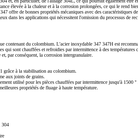
 304 et, en particulier, de l'alliage 304L, ce qui pourrait également être 
ance élevée à la chaleur et à la corrosion prolongées, ce qui le rend bi
 347 offre de bonnes propriétés mécaniques avec des caractéristiques de 
ux dans les applications qui nécessitent l'omission du processus de rec
que contenant du colombium. L'acier inoxydable 347 347H est recomman
ces qui sont chauffées et refroidies par intermittence à des température
 et, par conséquent, la corrosion intergranulaire.
1 grâce à la stabilisation au colombium.
e aux joints de grains.
ment utilisé pour les pièces chauffées par intermittence jusqu'à 1500 ° 
eilleures propriétés de fluage à haute température.
à 304
ire