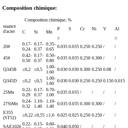
Composition chimique:
Composition chimique, %
nuance
P
S
Cr
Ni
V
Al
d'acier
C
Si
Mn
≤
≥
0.17-
0.17-
0.35-
20#
0.035
0.035
0.250
0.250
/
/
0.24
0.37
0.65
0.42-
0.17-
0.50-
45#
0.035
0.035
0.250
0.300
/
/
0.50
0.37
0.80
1.00-
Q345B
≤0,2
≤0,5
0.030
0.030
0.300
0.250
0.08
/
1.60
1.00-
Q345D
≤0,2
≤0,5
0.030
0.030
0.250
0.250
0.150
0.015
1.60
0.22-
0.17-
0.70-
25Mn
0.035
0.035
/
/
/
/
0.29
0.37
1.00
0.24-
1.10-
1.10-
27SiMn
0.035
0.035
0.300
0.300
/
/
0.32
1.40
1.40
E355
≤0,22
≤0,55
≤1,6
0.025
0.025
0.250
0.250
/
/
(ST52)
0.22-
0.15-
0.60-
SAE1026
0.040
0.050
/
/
/
/