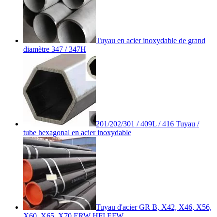
Tuyau en acier inoxydable de grand
diamètre 347 / 347H
201/202/301 / 409L / 416 Tuyau /
tube hexagonal en acier inoxydable
Tuyau d'acier GR B, X42, X46, X56,
X60, X65, X70 ERW HFI EFW