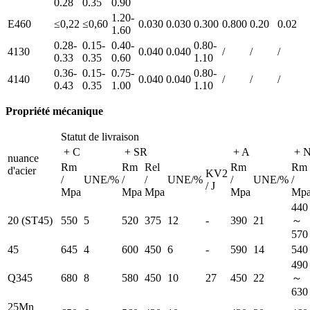
0.28
0.35
0.90
1.20-
E460
≤0,22
≤0,60
0.030
0.030
0.300
0.800
0.20
0.02
1.60
0.28-
0.15-
0.40-
0.80-
4130
0.040
0.040
/
/
/
0.33
0.35
0.60
1.10
0.36-
0.15-
0.75-
0.80-
4140
0.040
0.040
/
/
/
0.43
0.35
1.00
1.10
Propriété mécanique
Statut de livraison
+ C
+ SR
+ A
+ 
nuance
Rm
Rm
Rel
Rm
Rm
d'acier
KV2
/
UNE/%
/
/
UNE/%
/
UNE/%
/
/ J
Mpa
Mpa
Mpa
Mpa
Mp
440
20 (ST45)
550
5
520
375
12
-
390
21
～
570
45
645
4
600
450
6
-
590
14
540
490
Q345
680
8
580
450
10
27
450
22
～
630
25Mn