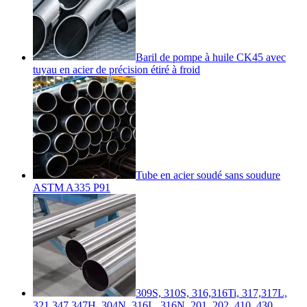
Baril de pompe à huile CK45 avec
tuyau en acier de précision étiré à froid
Tube en acier soudé sans soudure
ASTM A335 P91
309S, 310S, 316,316Ti, 317,317L,
321,347,347H, 304N, 316L, 316N, 201, 202, 410, 430