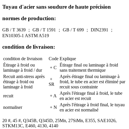
Tuyau d'acier sans soudure de haute précision
normes de production:
GB / T 3639 ； GB / T 1591 ； GB / T 699 ； DIN2391 ；
EN10305-1 ASTM A519
condition de livraison:
condition de livraison
Code
Explique
Étirage à froid ou
Étirage final ou laminage à froid
+ C
laminage à froid / dur
sans traitement thermique
Recuit anti-stress après
Après étirage final ou laminage à
+
étirage à froid ou
froid, le tube en acier est éliminé par
SR
laminage à froid
recuit sous contrainte
Après l'étirage final à froid, le tube
recuit
+ A
en acier est recuit
Après l'étirage à froid final, le tuyau
normaliser
+ N
en acier est normalisé
20 #, 45 #, Q345B, Q345D, 25Mn, 27SiMn, E355, SAE1026,
STKM13C, E460, 4130, 4140