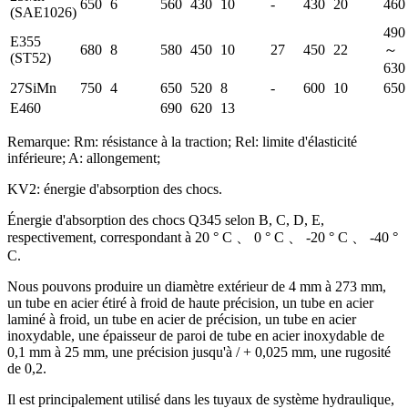
650
6
560
430
10
-
430
20
460
(SAE1026)
490
E355
680
8
580
450
10
27
450
22
～
(ST52)
630
27SiMn
750
4
650
520
8
-
600
10
650
E460
690
620
13
Remarque: Rm: résistance à la traction; Rel: limite d'élasticité
inférieure; A: allongement;
KV2: énergie d'absorption des chocs.
Énergie d'absorption des chocs Q345 selon B, C, D, E,
respectivement, correspondant à 20 ° C 、 0 ° C 、 -20 ° C 、 -40 °
C.
Nous pouvons produire un diamètre extérieur de 4 mm à 273 mm,
un tube en acier étiré à froid de haute précision, un tube en acier
laminé à froid, un tube en acier de précision, un tube en acier
inoxydable, une épaisseur de paroi de tube en acier inoxydable de
0,1 mm à 25 mm, une précision jusqu'à / + 0,025 mm, une rugosité
de 0,2.
Il est principalement utilisé dans les tuyaux de système hydraulique,