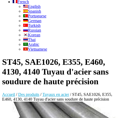
French
English
Spanish
Portuguese
German
Turkish
Russian
Korean
Thai
Arabic
Vietnamese
ST45, SAE1026, E355, E460,
4130, 4140 Tuyau d'acier sans
soudure de haute précision
Accueil
/
Des produits
/
Tuyaux en acier
/
ST45, SAE1026, E355,
E460, 4130, 4140 Tuyau d'acier sans soudure de haute précision