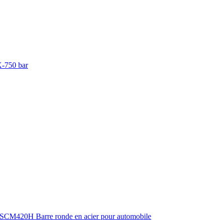
-750 bar
M420H Barre ronde en acier pour automobile