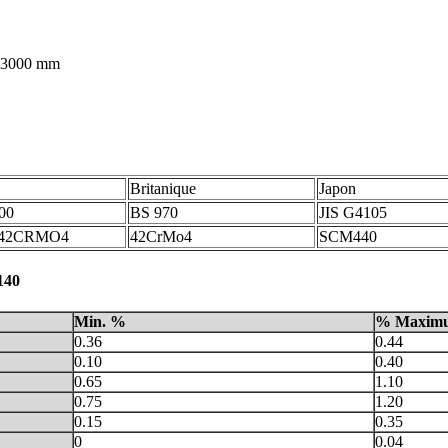
- 3000 mm
Britanique
Japon
00
BS 970
JIS G4105
/ 42CRMO4
42CrMo4
SCM440
140
Min. %
% Maxim
0.36
0.44
0.10
0.40
0.65
1.10
0.75
1.20
0.15
0.35
0
0.04