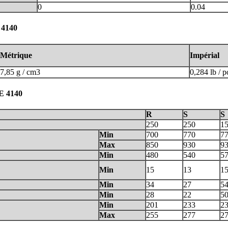
0
0.04
 4140
Métrique
Impérial
7,85 g / cm3
0,284 lb / 
AE 4140
R
S
S
250
250
1
Min
700
770
7
Max
850
930
9
Min
480
540
5
Min
15
13
1
Min
34
27
5
Min
28
22
5
Min
201
233
2
Max
255
277
2