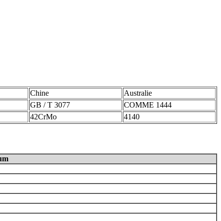
Chine
Australie
GB / T 3077
COMME 1444
42CrMo
4140
um