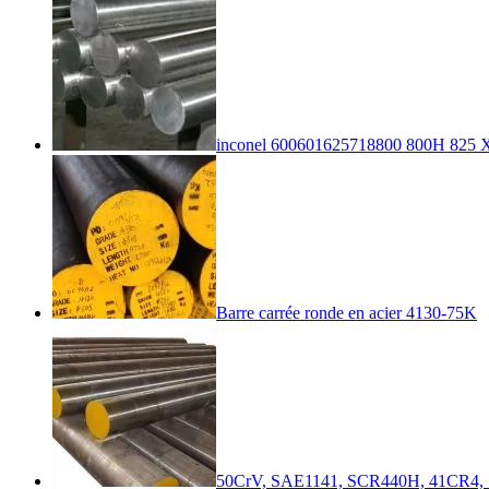
inconel 600601625718800 800H 825 X
Barre carrée ronde en acier 4130-75K
50CrV, SAE1141, SCR440H, 41CR4, SC