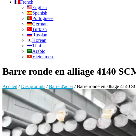
French
English
Spanish
Portuguese
German
Turkish
Russian
Korean
Thai
Arabic
Vietnamese
Barre ronde en alliage 4140 S
Accueil
/
Des produits
/
Barre d'acier
/
Barre ronde en alliage 414