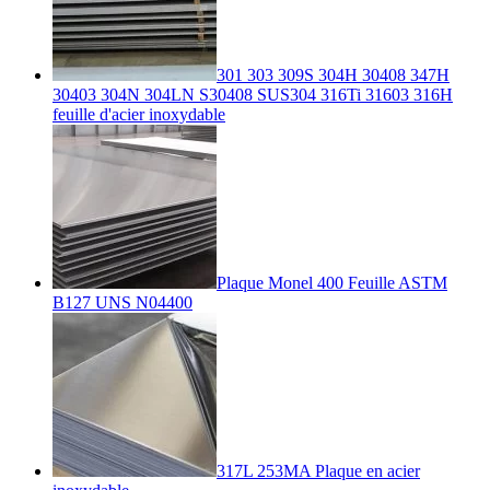
301 303 309S 304H 30408 347H
30403 304N 304LN S30408 SUS304 316Ti 31603 316H
feuille d'acier inoxydable
Plaque Monel 400 Feuille ASTM
B127 UNS N04400
317L 253MA Plaque en acier