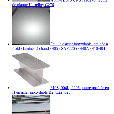
ASTM B575 UNS N10276, feuille
de plaque Hastelloy C276
Feuille d'acier inoxydable laminée à
froid / laminée à chaud / 405 / SAF2205 / 440A / 410/404
310S, 904L, 2205 poutre profilée en
H en acier inoxydable B2, C22, 625