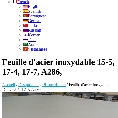
French
English
Spanish
Portuguese
German
Turkish
Russian
Korean
Thai
Arabic
Vietnamese
Feuille d'acier inoxydable 15-5,
17-4, 17-7, A286,
Accueil
/
Des produits
/
Plaque d'acier
/
Feuille d'acier inoxydable
15-5, 17-4, 17-7, A286,