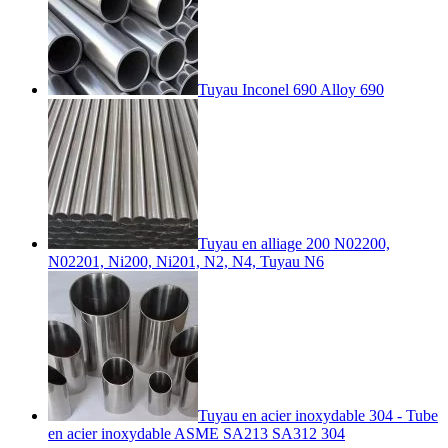
Tuyau Inconel 690 Alloy 690
Tuyau en alliage 200 N02200,
N02201, Ni200, Ni201, N2, N4, Tuyau N6
Tuyau en acier inoxydable 304 - Tube
en acier inoxydable ASME SA213 SA312 304