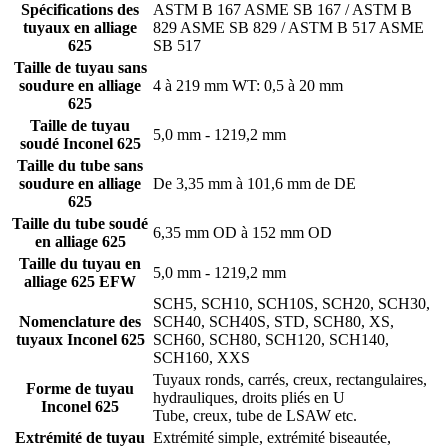
Spécifications des
ASTM B 167 ASME SB 167 / ASTM B
tuyaux en alliage
829 ASME SB 829 / ASTM B 517 ASME
625
SB 517
Taille de tuyau sans
soudure en alliage
4 à 219 mm WT: 0,5 à 20 mm
625
Taille de tuyau
5,0 mm - 1219,2 mm
soudé Inconel 625
Taille du tube sans
soudure en alliage
De 3,35 mm à 101,6 mm de DE
625
Taille du tube soudé
6,35 mm OD à 152 mm OD
en alliage 625
Taille du tuyau en
5,0 mm - 1219,2 mm
alliage 625 EFW
SCH5, SCH10, SCH10S, SCH20, SCH30,
Nomenclature des
SCH40, SCH40S, STD, SCH80, XS,
tuyaux Inconel 625
SCH60, SCH80, SCH120, SCH140,
SCH160, XXS
Tuyaux ronds, carrés, creux, rectangulaires,
Forme de tuyau
hydrauliques, droits pliés en U
Inconel 625
Tube, creux, tube de LSAW etc.
Extrémité de tuyau
Extrémité simple, extrémité biseautée,