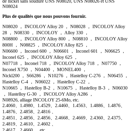
de nickel sans soudure UNS N08020, UNS N08026 et UNS
N08024
Plus de qualités que nous pouvons fournir.
N08020 ， INCOLOY Alloy 20 ， N08028 ， INCOLOY Alloy
28 ， N08330 ， INCOLOY ， Alloy 330 ，
N08800 ， INCOLOY Alloy 800 ， N08810 ， INCOLOY Alloy
800H ， N08825 ， INCOLOY Alloy 825 ，
N06600 ， Inconel 600 ， N06601 ， Inconel 601 ， N06625 ，
Inconel 625 ， INCOLOY Alloy 625 ，
N07718 ， Inconel 718 ， INCOLOY Alloy 718 ， N07750 ，
Inconel X750 ， N04400 ， MONEL400 ，
Nickl200 ， S66286 ， N10276 ， Hastelloy C-276 ， N06455 ，
Hastelloy C-4 ， N06022 ， Hastelloy C-22 ，
N10665 ， Hastelloy B-2 ， N10675 ， Hastelloy B-3 ， N06030
， Hastelloy G-30 ， INCOLOY Alloy A286 ，
N08926, alliage INCOLOY 25-6Mo, etc.
2.4060、1.4980、1.4529、2.4460、1.4563、1.4886、1.4876、
1.4876、2.4858、2.4816 、
2.4851、2.4856、2.4856、2.4668、2.4669、2.4360、2.4375、
2.4819、2.4610、2.4602 、
2.4617、2.4660 、 etc.