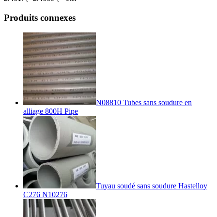
Produits connexes
N08810 Tubes sans soudure en
alliage 800H Pipe
Tuyau soudé sans soudure Hastelloy
C276 N10276