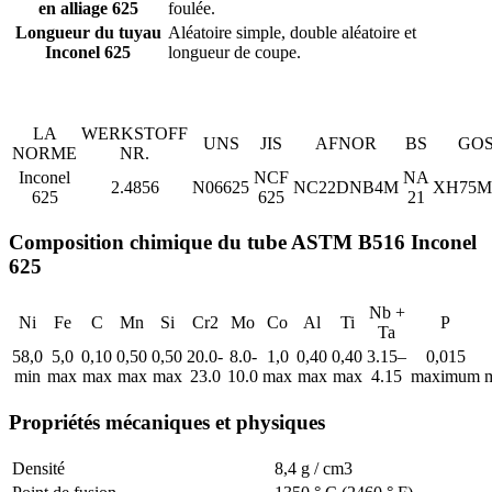
en alliage 625
foulée.
Longueur du tuyau
Aléatoire simple, double aléatoire et
Inconel 625
longueur de coupe.
LA
WERKSTOFF
UNS
JIS
AFNOR
BS
GO
NORME
NR.
Inconel
NCF
NA
2.4856
N06625
NC22DNB4M
ХН75
625
625
21
Composition chimique du tube ASTM B516 Inconel
625
Nb +
Ni
Fe
C
Mn
Si
Cr2
Mo
Co
Al
Ti
P
Ta
58,0
5,0
0,10
0,50
0,50
20.0-
8.0-
1,0
0,40
0,40
3.15–
0,015
min
max
max
max
max
23.0
10.0
max
max
max
4.15
maximum
Propriétés mécaniques et physiques
Densité
8,4 g / cm3