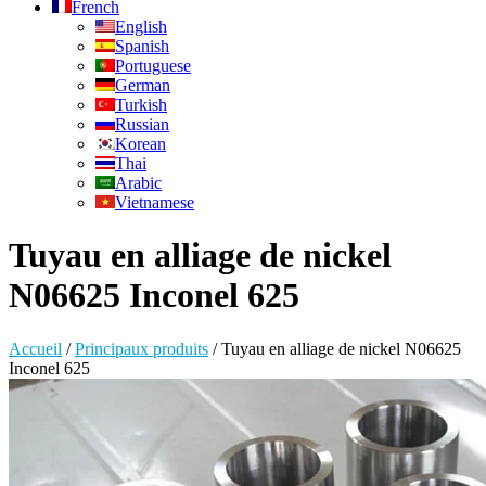
French
English
Spanish
Portuguese
German
Turkish
Russian
Korean
Thai
Arabic
Vietnamese
Tuyau en alliage de nickel
N06625 Inconel 625
Accueil
/
Principaux produits
/
Tuyau en alliage de nickel N06625
Inconel 625