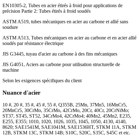
EN10305-2, Tubes en acier étirés à froid pour applications de
précision Partie 2: Tubes étirés à froid soudés
ASTM A519, tubes mécaniques en acier au carbone et allié sans
soudure
ASTM A513, Tubes mécaniques en acier au carbone et en acier allié
soudés par résistance électrique
JIS G3445, tuyau d'acier au carbone à des fins mécaniques
JIS G4051, Aciers au carbone pour utilisation structurelle de
machine
Selon les exigences spécifiques du client
Nuance d'acier
10 #, 20 #, 35 #, 45 #, 55 #, Q355B, 25Mn, 37Mn5, 16MnCr5,
20MnCr5, 30CrMo, 35CrMo, 42CrMo, 20Cr, 40Cr, 20CrNiMo;
ST37, ST45, ST52, 34CrMo4, 42CrMo4; 40Mn2, 45Mn2, E235,
E255, E355; 1010, 1020, 1026, 1035, 1045, 1050, 4130, 4140,
8620; SAE1541M, SAE1041M, SAE1536HT, STKM 11A, STKM
12B, STKM 13C, STKM 14B; S10C, S20C, S35C, S45C et etc.