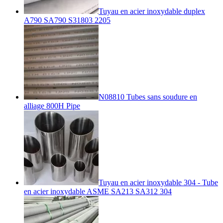
Tuyau en acier inoxydable duplex
A790 SA790 S31803 2205
N08810 Tubes sans soudure en
alliage 800H Pipe
Tuyau en acier inoxydable 304 - Tube
en acier inoxydable ASME SA213 SA312 304