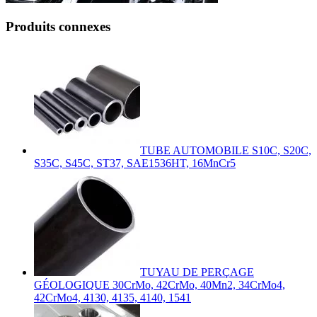
Produits connexes
TUBE AUTOMOBILE S10C, S20C,
S35C, S45C, ST37, SAE1536HT, 16MnCr5
TUYAU DE PERÇAGE
GÉOLOGIQUE 30CrMo, 42CrMo, 40Mn2, 34CrMo4,
42CrMo4, 4130, 4135, 4140, 1541