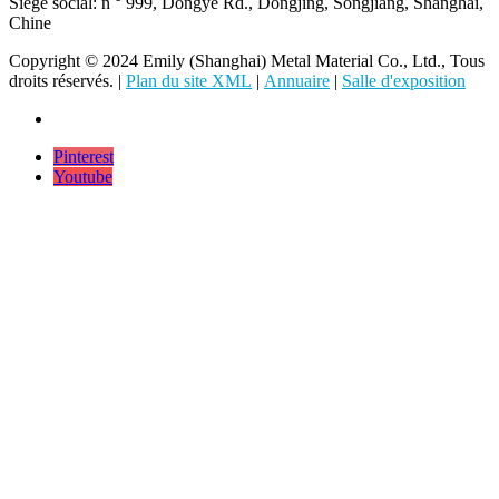
Siège social: n ° 999, Dongye Rd., Dongjing, Songjiang, Shanghai,
Chine
Copyright © 2024 Emily (Shanghai) Metal Material Co., Ltd., Tous
droits réservés. |
Plan du site XML
|
Annuaire
|
Salle d'exposition
Pinterest
Youtube