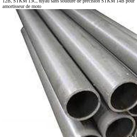
12B, STKM 13C, tuyau sans soudure de précision STKM 14B pour
amortisseur de moto