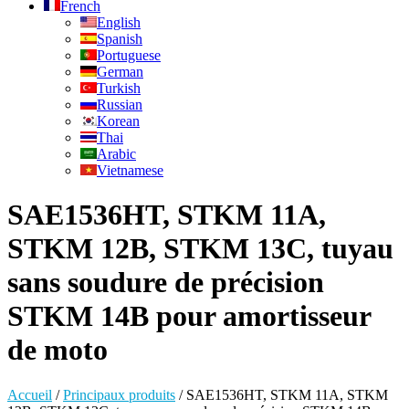
French
English
Spanish
Portuguese
German
Turkish
Russian
Korean
Thai
Arabic
Vietnamese
SAE1536HT, STKM 11A,
STKM 12B, STKM 13C, tuyau
sans soudure de précision
STKM 14B pour amortisseur
de moto
Accueil
/
Principaux produits
/
SAE1536HT, STKM 11A, STKM