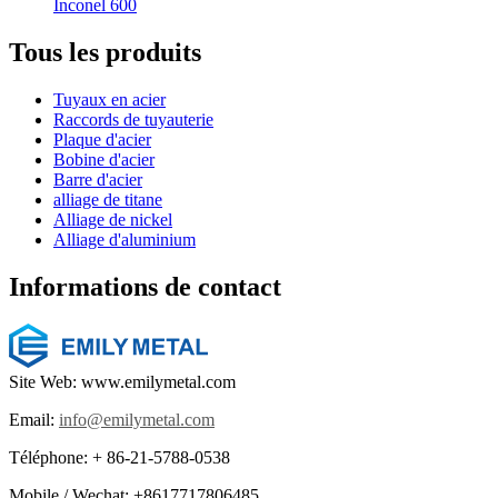
Inconel 600
Tous les produits
Tuyaux en acier
Raccords de tuyauterie
Plaque d'acier
Bobine d'acier
Barre d'acier
alliage de titane
Alliage de nickel
Alliage d'aluminium
Informations de contact
Site Web: www.emilymetal.com
Email:
info@emilymetal.com
Téléphone: + 86-21-5788-0538
Mobile / Wechat: +8617717806485