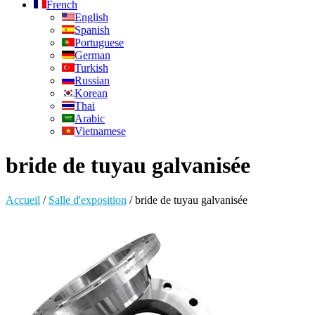
French
English
Spanish
Portuguese
German
Turkish
Russian
Korean
Thai
Arabic
Vietnamese
bride de tuyau galvanisée
Accueil
/
Salle d'exposition
/
bride de tuyau galvanisée